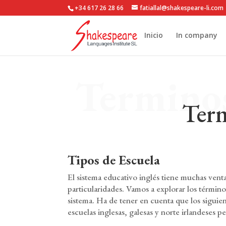
+34 617 26 28 66
fatiallal@shakespeare-li.com
Inicio
In company
Terminos
Ter
Tipos de Escuela
El sistema educativo inglés tiene muchas venta
particularidades. Vamos a explorar los término
sistema. Ha de tener en cuenta que los siguien
escuelas inglesas, galesas y norte irlandeses pe