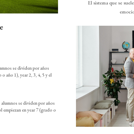
El sistema que se suele
emocion
e
alumnos se dividen por años
 año 1), year 2, 3, 4, 5 y el
os alumnos se dividen por años
l empiezan en year 7 (grado o