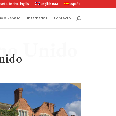
ueba de nivel inglés
English (UK)
Español
so y Repaso
Internados
Contacto
ino Unido
nido