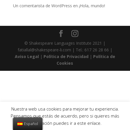
Un comentarista de WordPress
en
¡Hola, mundo!
© Shakespeare Languages Institute 2021 |
fatiallal@shakespeare-li.com | Tel.: 617 26 28 66 |
Aviso Legal
|
Política de Privacidad
|
Política de
Cookies
Nuestra web usa cookies para mejorar tu experiencia.
Pensamos que estás de acuerdo, pero si quieres más
información puedes ir a este enlace.
Español