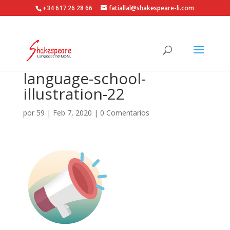
+34 617 26 28 66
fatiallal@shakespeare-li.com
language-school-
illustration-22
por
59
|
Feb 7, 2020
|
0 Comentarios