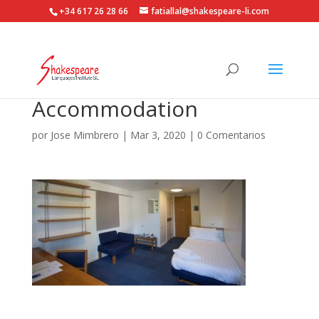
+34 617 26 28 66
fatiallal@shakespeare-li.com
Accommodation
por
Jose Mimbrero
|
Mar 3, 2020
|
0 Comentarios