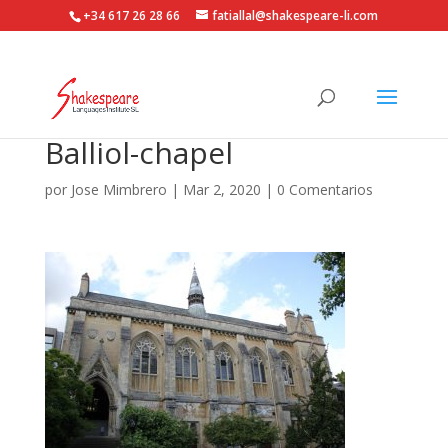
+34 617 26 28 66
fatiallal@shakespeare-li.com
Balliol-chapel
por
Jose Mimbrero
|
Mar 2, 2020
|
0 Comentarios