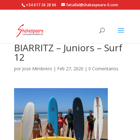
+34 617 26 28 66
fatiallal@shakespeare-li.com
BIARRITZ – Juniors – Surf
12
por
Jose Mimbrero
|
Feb 27, 2020
|
0 Comentarios