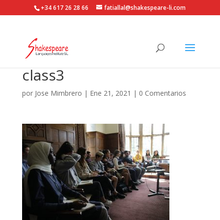
+34 617 26 28 66
fatiallal@shakespeare-li.com
class3
por
Jose Mimbrero
|
Ene 21, 2021
|
0 Comentarios