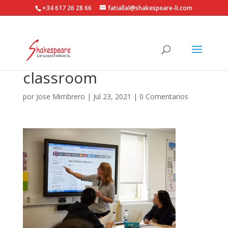
+34 617 26 28 66
fatiallal@shakespeare-li.com
classroom
por
Jose Mimbrero
|
Jul 23, 2021
|
0 Comentarios