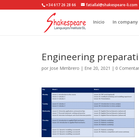
+34 617 26 28 66
fatiallal@shakespeare-li.com
Inicio
In company
Engineering preparat
por
Jose Mimbrero
|
Ene 20, 2021
|
0 Comentar