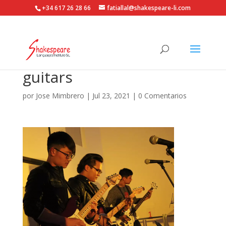
+34 617 26 28 66
fatiallal@shakespeare-li.com
guitars
por
Jose Mimbrero
|
Jul 23, 2021
|
0 Comentarios