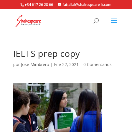
+34 617 26 28 66
fatiallal@shakespeare-li.com
IELTS prep copy
por
Jose Mimbrero
|
Ene 22, 2021
|
0 Comentarios