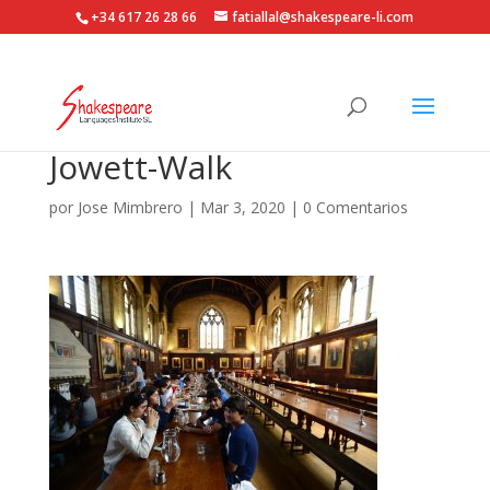
+34 617 26 28 66
fatiallal@shakespeare-li.com
Jowett-Walk
por
Jose Mimbrero
|
Mar 3, 2020
|
0 Comentarios