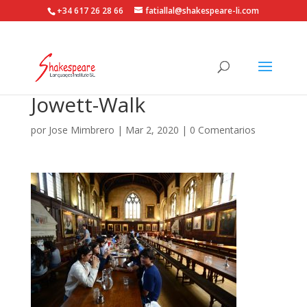
+34 617 26 28 66
fatiallal@shakespeare-li.com
Jowett-Walk
por
Jose Mimbrero
|
Mar 2, 2020
|
0 Comentarios