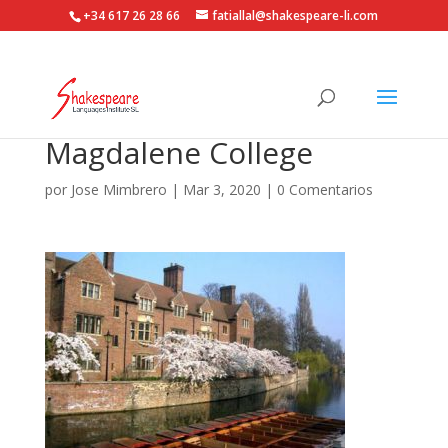
+34 617 26 28 66
fatiallal@shakespeare-li.com
Magdalene College
por
Jose Mimbrero
|
Mar 3, 2020
|
0 Comentarios