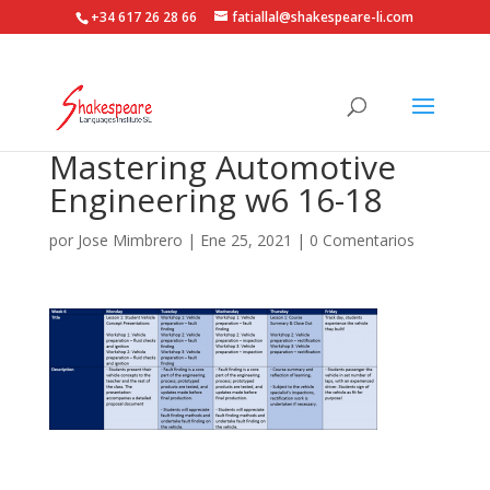
+34 617 26 28 66
fatiallal@shakespeare-li.com
Mastering Automotive
Engineering w6 16-18
por
Jose Mimbrero
|
Ene 25, 2021
|
0 Comentarios