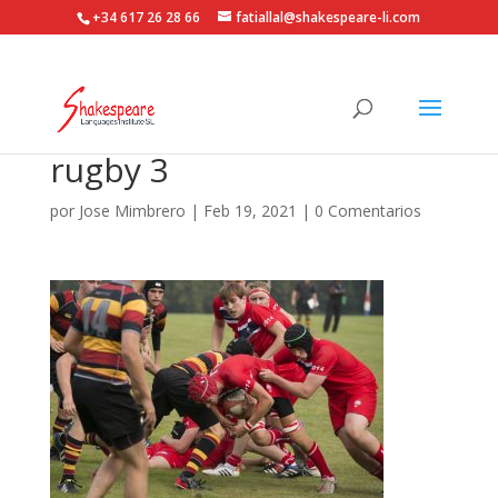
+34 617 26 28 66
fatiallal@shakespeare-li.com
rugby 3
por
Jose Mimbrero
|
Feb 19, 2021
|
0 Comentarios