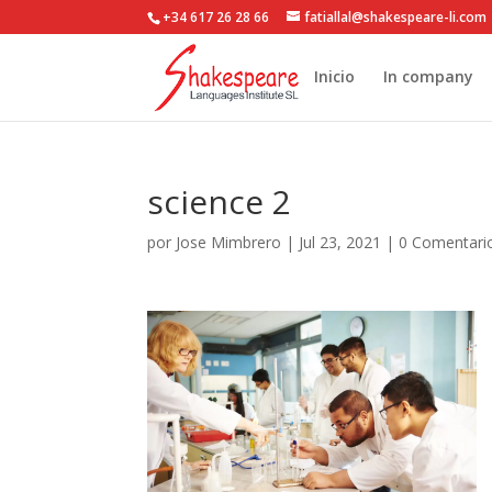
+34 617 26 28 66
fatiallal@shakespeare-li.com
Inicio
In company
science 2
por
Jose Mimbrero
|
Jul 23, 2021
|
0 Comentari