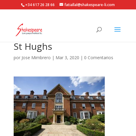
+34 617 26 28 66
fatiallal@shakespeare-li.com
St Hughs
por
Jose Mimbrero
|
Mar 3, 2020
|
0 Comentarios