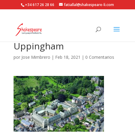
+34 617 26 28 66
fatiallal@shakespeare-li.com
Uppingham
por
Jose Mimbrero
|
Feb 18, 2021
|
0 Comentarios